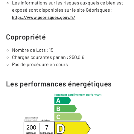
Les informations sur les risques auxquels ce bien est
exposé sont disponibles sur le site Géorisques :
https://www.georisques.gouv.fr/
Copropriété
Nombre de Lots : 15
Charges courantes par an : 250,0 €
Pas de procédure en cours
Les performances énergétiques
logement extrêmement performant
consommation
(énergie primaire)
émissions
200
7
2
2
kWh/m
.an
kg CO
/m
.an
2