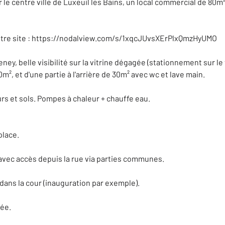
centre ville de Luxeuil les Bains, un local commercial de 80m², 
r notre site : https://nodalview.com/s/1xqcJUvsXErPlxQmzHyUMO
y, belle visibilité sur la vitrine dégagée (stationnement sur le t
², et d'une partie à l'arrière de 30m² avec wc et lave main.
rs et sols. Pompes à chaleur + chauffe eau.
place.
 avec accès depuis la rue via parties communes.
dans la cour (inauguration par exemple).
ée.