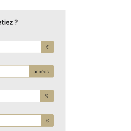
tiez ?
€
années
%
€