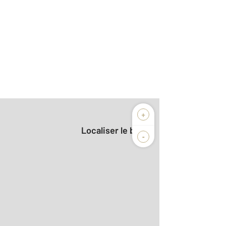
+
Localiser le bien
-
2