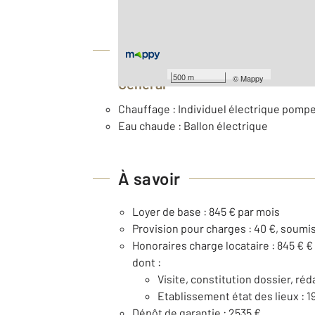
Équipements
500 m
©
Mappy
Général
Chauffage : Individuel électrique pompe
Eau chaude : Ballon électrique
À savoir
Loyer de base : 845 € par mois
Provision pour charges : 40 €, soumi
Honoraires charge locataire : 845 € €
dont :
Visite, constitution dossier, réd
Etablissement état des lieux : 1
Dépôt de garantie : 2535 €