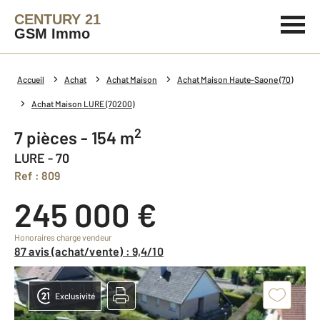
CENTURY 21
GSM Immo
Accueil
Achat
Achat Maison
Achat Maison Haute-Saone (70)
Achat Maison LURE (70200)
2
7 pièces - 154 m
LURE - 70
Ref : 809
245 000 €
Honoraires charge vendeur
87 avis (achat/vente) : 9,4/10
Exclusivité