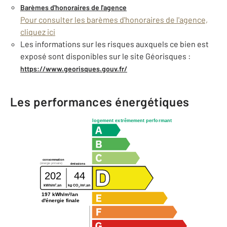
Barèmes d'honoraires de l'agence
Pour consulter les barèmes d'honoraires de l'agence,
cliquez ici
Les informations sur les risques auxquels ce bien est
exposé sont disponibles sur le site Géorisques :
https://www.georisques.gouv.fr/
Les performances énergétiques
logement extrêmement performant
consommation
(énergie primaire)
émissions
202
44
2
2
kWh/m
.an
kg CO
/m
.an
2
197 kWh/m²/an
d'énergie finale