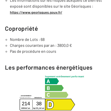
Les informations sur les risques auxquels ce bien est
exposé sont disponibles sur le site Géorisques :
https://www.georisques.gouv.fr/
Copropriété
Nombre de Lots : 68
Charges courantes par an : 3800,0 €
Pas de procédure en cours
Les performances énergétiques
logement extrêmement performant
consommation
(énergie primaire)
émissions
214
38
2
2
kWh/m
.an
kg CO
/m
.an
2