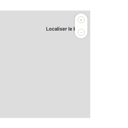
+
Localiser le bien
-
r le détail]