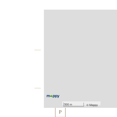
Afficher sur la carte :
Agence
Vue globale
2
Surface totale : 318 m
2
Surface terrain : 347 m
Équipements
Les plus
500 m
©
Mappy
P