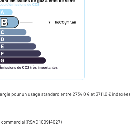
Dont émissions de gaz à effet de serre
peu d'émissions de CO2
7
kgCO
/m
.an
2
2
Émissions de CO2 très importantes
rgie pour un usage standard entre 2734,0 € et 3711,0 € indexé
t commercial (RSAC 100914027)