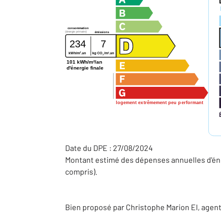
consommation
(énergie primaire)
émissions
234
7
2
2
kWh/m
.an
kg CO
/m
.an
2
101 kWh/m²/an
d'énergie finale
logement extrêmement peu performant
Date du DPE : 27/08/2024
Montant estimé des dépenses annuelles d'éne
compris).
Bien proposé par
Christophe
Marion
EI
, agen