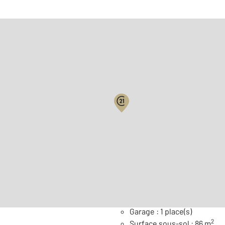
Biens vendus
2
Surface habitable : 156 m
Nombre de pièces : 9
[Voi
Général
Garage : 1 place(s)
2
Surface sous-sol : 86 m