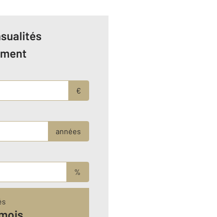
sualités
ement
€
années
%
és
 mois