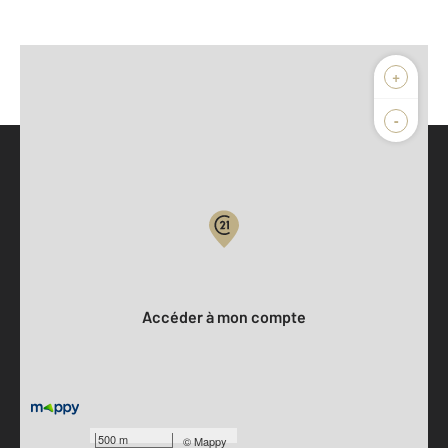
+
-
Parlons de vous, parlons biens
Votre compte :
Accéder à mon compte
500 m
©
Mappy