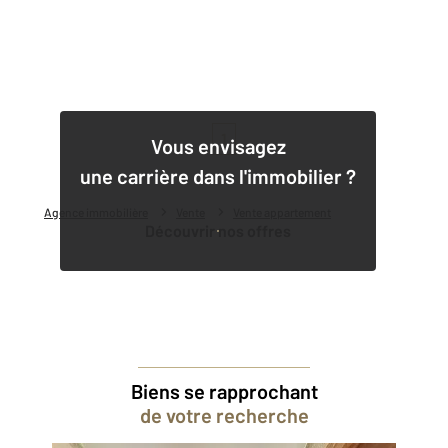
1
Vous envisagez
une carrière dans l'immobilier ?
Agence immobilière
Vente
Vente appartement
Découvrir nos offres
Biens se rapprochant
de votre recherche