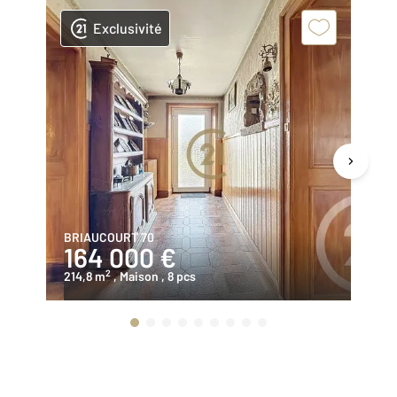
Exclusivité
BRIAUCOURT 70
LU
164 000 €
4
2
214,8 m
, Maison
, 8 pcs
44