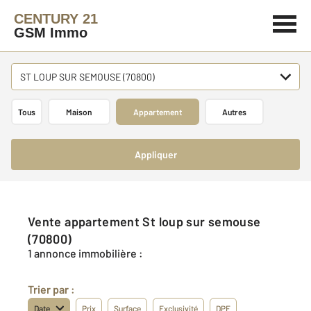
CENTURY 21
GSM Immo
ST LOUP SUR SEMOUSE (70800)
Tous
Maison
Appartement
Autres
Appliquer
Vente appartement St loup sur semouse
(70800)
1 annonce immobilière :
Trier par :
Date
Prix
Surface
Exclusivité
DPE