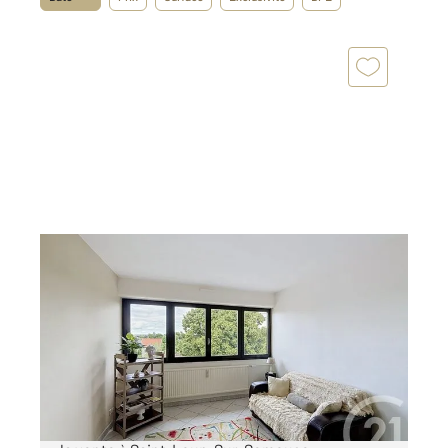
ST LOUP SUR SEMOUSE 70
2
51,58 m
, 2 pièces
Ref : 994
Appartement T2 à vendre
29 000 €
CENTURY 21 GSM IMMO à LURE vous propose à